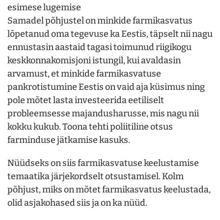
esimese lugemise
Samadel põhjustel on minkide farmikasvatus
lõpetanud oma tegevuse ka Eestis, täpselt nii nagu
ennustasin aastaid tagasi toimunud riigikogu
keskkonnakomisjoni istungil, kui avaldasin
arvamust, et minkide farmikasvatuse
pankrotistumine Eestis on vaid aja küsimus ning
pole mõtet lasta investeerida eetiliselt
probleemsesse majandusharusse, mis nagu nii
kokku kukub. Toona tehti poliitiline otsus
farminduse jätkamise kasuks.
Nüüdseks on siis farmikasvatuse keelustamise
temaatika järjekordselt otsustamisel. Kolm
põhjust, miks on mõtet farmikasvatus keelustada,
olid asjakohased siis ja on ka nüüd.