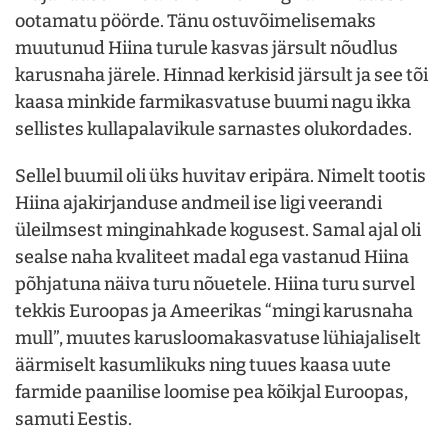
ootamatu pöörde. Tänu ostuvõimelisemaks
muutunud Hiina turule kasvas järsult nõudlus
karusnaha järele. Hinnad kerkisid järsult ja see tõi
kaasa minkide farmikasvatuse buumi nagu ikka
sellistes kullapalavikule sarnastes olukordades.
Sellel buumil oli üks huvitav eripära. Nimelt tootis
Hiina ajakirjanduse andmeil ise ligi veerandi
üleilmsest minginahkade kogusest. Samal ajal oli
sealse naha kvaliteet madal ega vastanud Hiina
põhjatuna näiva turu nõuetele. Hiina turu survel
tekkis Euroopas ja Ameerikas “mingi karusnaha
mull”, muutes karusloomakasvatuse lühiajaliselt
äärmiselt kasumlikuks ning tuues kaasa uute
farmide paanilise loomise pea kõikjal Euroopas,
samuti Eestis.