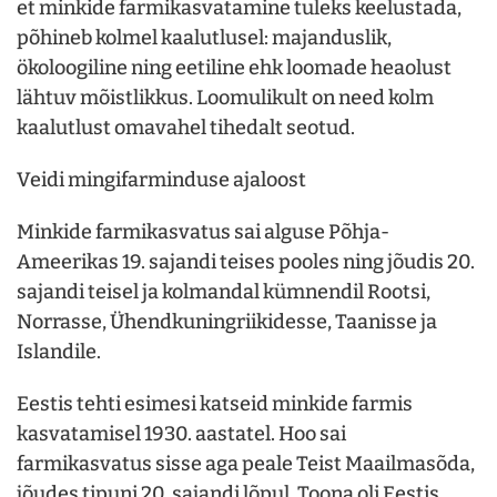
et minkide farmikasvatamine tuleks keelustada,
põhineb kolmel kaalutlusel: majanduslik,
ökoloogiline ning eetiline ehk loomade heaolust
lähtuv mõistlikkus. Loomulikult on need kolm
kaalutlust omavahel tihedalt seotud.
Veidi mingifarminduse ajaloost
Minkide farmikasvatus sai alguse Põhja-
Ameerikas 19. sajandi teises pooles ning jõudis 20.
sajandi teisel ja kolmandal kümnendil Rootsi,
Norrasse, Ühendkuningriikidesse, Taanisse ja
Islandile.
Eestis tehti esimesi katseid minkide farmis
kasvatamisel 1930. aastatel. Hoo sai
farmikasvatus sisse aga peale Teist Maailmasõda,
jõudes tipuni 20. sajandi lõpul. Toona oli Eestis