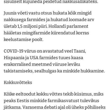
sisuliselt kujuneda peidetud nakkusallikateks.
Juunis võeti vastu otsus hukata kõik mingid
nakkusega farmides ja hukatud loomade arv
ületab 1,5 miljoni piiri. Hollandi parlament
hääletas mingifarmide kiirendatud korras
keelustamise poolt.
COVID-19 viirus on avastatud veel Taani,
Hispaania ja USA farmides tuues kaasa
erakorralised meetmed viiruse leviku
takistamiseks, sealhulgas ka minkide hukkamine.
Kokkuvõtteks
Kõike eeltoodut kokku võttes tekib küsimus, miks
peaks Eestis minkide farmikasvatust tulevikus
jätkama. Varasema debati ajal oli üheks põhiliseks