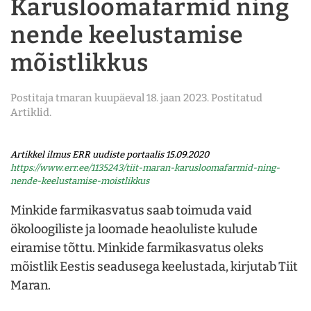
Karusloomafarmid ning
nende keelustamise
mõistlikkus
Postitaja
tmaran
kuupäeval
18. jaan 2023
. Postitatud
Artiklid
.
Artikkel ilmus ERR uudiste portaalis 15.09.2020
https://www.err.ee/1135243/tiit-maran-karusloomafarmid-ning-
nende-keelustamise-moistlikkus
Minkide farmikasvatus saab toimuda vaid
ökoloogiliste ja loomade heaoluliste kulude
eiramise tõttu. Minkide farmikasvatus oleks
mõistlik Eestis seadusega keelustada, kirjutab Tiit
Maran.