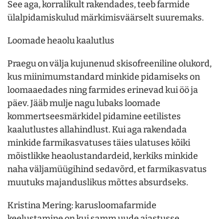
See aga, korralikult rakendades, teeb farmide
ülalpidamiskulud märkimisväärselt suuremaks.
Loomade heaolu kaalutlus
Praegu on välja kujunenud skisofreeniline olukord,
kus miinimumstandard minkide pidamiseks on
loomaaedades ning farmides erinevad kui öö ja
päev. Jääb mulje nagu lubaks loomade
kommertseesmärkidel pidamine eetilistes
kaalutlustes allahindlust. Kui aga rakendada
minkide farmikasvatuses täies ulatuses kõiki
mõistlikke heaolustandardeid, kerkiks minkide
naha väljamüügihind sedavõrd, et farmikasvatus
muutuks majanduslikus mõttes absurdseks.
Kristina Mering: karusloomafarmide
keelustamine on kui samm uude ajastusse