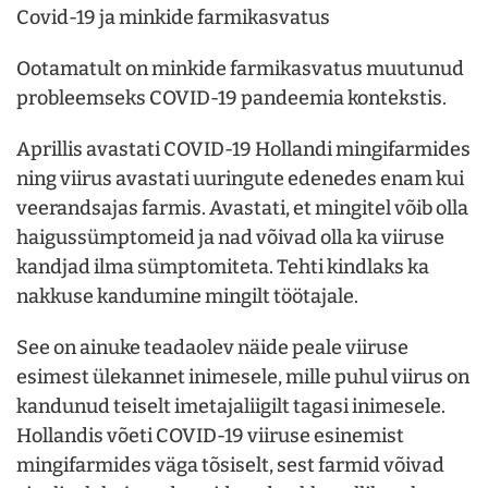
Covid-19 ja minkide farmikasvatus
Ootamatult on minkide farmikasvatus muutunud
probleemseks COVID-19 pandeemia kontekstis.
Aprillis avastati COVID-19 Hollandi mingifarmides
ning viirus avastati uuringute edenedes enam kui
veerandsajas farmis. Avastati, et mingitel võib olla
haigussümptomeid ja nad võivad olla ka viiruse
kandjad ilma sümptomiteta. Tehti kindlaks ka
nakkuse kandumine mingilt töötajale.
See on ainuke teadaolev näide peale viiruse
esimest ülekannet inimesele, mille puhul viirus on
kandunud teiselt imetajaliigilt tagasi inimesele.
Hollandis võeti COVID-19 viiruse esinemist
mingifarmides väga tõsiselt, sest farmid võivad