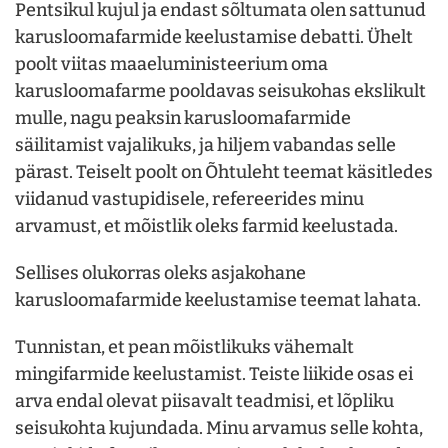
Pentsikul kujul ja endast sõltumata olen sattunud
karusloomafarmide keelustamise debatti. Ühelt
poolt viitas maaeluministeerium oma
karusloomafarme pooldavas seisukohas ekslikult
mulle, nagu peaksin karusloomafarmide
säilitamist vajalikuks, ja hiljem vabandas selle
pärast. Teiselt poolt on Õhtuleht teemat käsitledes
viidanud vastupidisele, refereerides minu
arvamust, et mõistlik oleks farmid keelustada.
Sellises olukorras oleks asjakohane
karusloomafarmide keelustamise teemat lahata.
Tunnistan, et pean mõistlikuks vähemalt
mingifarmide keelustamist. Teiste liikide osas ei
arva endal olevat piisavalt teadmisi, et lõpliku
seisukohta kujundada. Minu arvamus selle kohta,