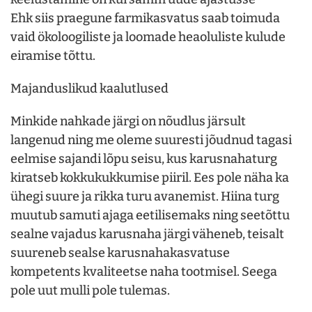
Ehk siis praegune farmikasvatus saab toimuda
vaid ökoloogiliste ja loomade heaoluliste kulude
eiramise tõttu.
Majanduslikud kaalutlused
Minkide nahkade järgi on nõudlus järsult
langenud ning me oleme suuresti jõudnud tagasi
eelmise sajandi lõpu seisu, kus karusnahaturg
kiratseb kokkukukkumise piiril. Ees pole näha ka
ühegi suure ja rikka turu avanemist. Hiina turg
muutub samuti ajaga eetilisemaks ning seetõttu
sealne vajadus karusnaha järgi väheneb, teisalt
suureneb sealse karusnahakasvatuse
kompetents kvaliteetse naha tootmisel. Seega
pole uut mulli pole tulemas.