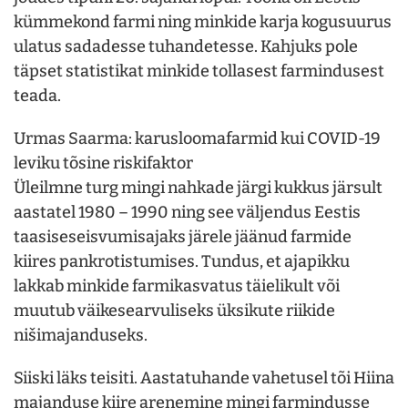
kümmekond farmi ning minkide karja kogusuurus
ulatus sadadesse tuhandetesse. Kahjuks pole
täpset statistikat minkide tollasest farmindusest
teada.
Urmas Saarma: karusloomafarmid kui COVID-19
leviku tõsine riskifaktor
Üleilmne turg mingi nahkade järgi kukkus järsult
aastatel 1980 – 1990 ning see väljendus Eestis
taasiseseisvumisajaks järele jäänud farmide
kiires pankrotistumises. Tundus, et ajapikku
lakkab minkide farmikasvatus täielikult või
muutub väikesearvuliseks üksikute riikide
nišimajanduseks.
Siiski läks teisiti. Aastatuhande vahetusel tõi Hiina
majanduse kiire arenemine mingi farmindusse