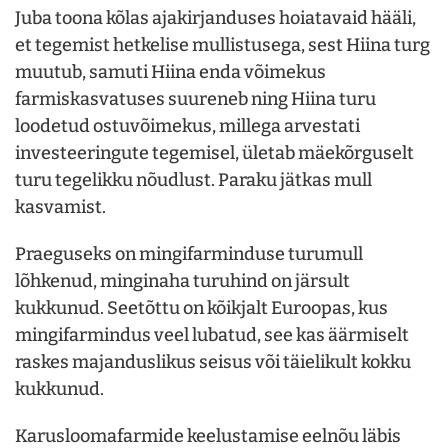
Juba toona kõlas ajakirjanduses hoiatavaid hääli,
et tegemist hetkelise mullistusega, sest Hiina turg
muutub, samuti Hiina enda võimekus
farmiskasvatuses suureneb ning Hiina turu
loodetud ostuvõimekus, millega arvestati
investeeringute tegemisel, ületab mäekõrguselt
turu tegelikku nõudlust. Paraku jätkas mull
kasvamist.
Praeguseks on mingifarminduse turumull
lõhkenud, minginaha turuhind on järsult
kukkunud. Seetõttu on kõikjalt Euroopas, kus
mingifarmindus veel lubatud, see kas äärmiselt
raskes majanduslikus seisus või täielikult kokku
kukkunud.
Karusloomafarmide keelustamise eelnõu läbis